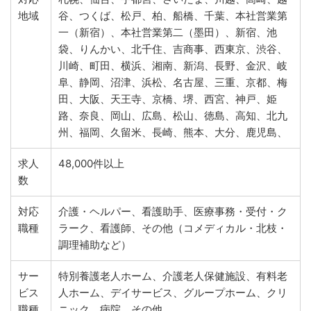
地域
谷、つくば、松戸、柏、船橋、千葉、本社営業第
一（新宿）、本社営業第二（墨田）、新宿、池
袋、りんかい、北千住、吉商事、西東京、渋谷、
川崎、町田、横浜、湘南、新潟、長野、金沢、岐
阜、静岡、沼津、浜松、名古屋、三重、京都、梅
田、大阪、天王寺、京橋、堺、西宮、神戸、姫
路、奈良、岡山、広島、松山、徳島、高知、北九
州、福岡、久留米、長崎、熊本、大分、鹿児島、
求人
48,000件以上
数
対応
介護・ヘルパー、看護助手、医療事務・受付・ク
職種
ラーク、看護師、その他（コメディカル・北枝・
調理補助など）
サー
特別養護老人ホーム、介護老人保健施設、有料老
ビス
人ホーム、デイサービス、グループホーム、クリ
職種
ニック、病院、その他