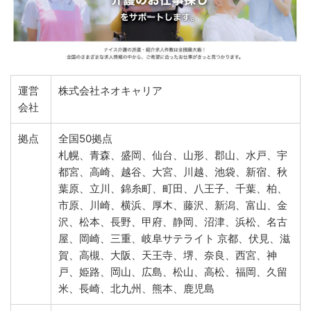
運営
株式会社ネオキャリア
会社
拠点
全国50拠点
札幌、青森、盛岡、仙台、山形、郡山、水戸、宇
都宮、高崎、越谷、大宮、川越、池袋、新宿、秋
葉原、立川、錦糸町、町田、八王子、千葉、柏、
市原、川崎、横浜、厚木、藤沢、新潟、富山、金
沢、松本、長野、甲府、静岡、沼津、浜松、名古
屋、岡崎、三重、岐阜サテライト 京都、伏見、滋
賀、高槻、大阪、天王寺、堺、奈良、西宮、神
戸、姫路、岡山、広島、松山、高松、福岡、久留
米、長崎、北九州、熊本、鹿児島